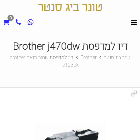
0
דיו למדפסת Brother j470dw
טונר ביג סנטר
Brother
דיו למדפסת שחור תואם brother
lc123bk