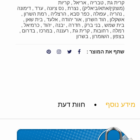
קרית גת
טבריה
אריאל
קריות
(מוצקין/אתא/ביאליק)
נצרת
נס ציונה
ערד
דימונה
נהריה
עפולה
כפר סבא
הרצליה
רמת השרון
אשקלון
הוד השרון
אור יהודה
אלעד
בית שאן
בית שמש
בני ברק
חדרה
יבנה
יהוד
כרמיאל
רמלה
רחובות
קרית גת
רעננה
במרכז
בדרום
בצפון
השומרון
בשרון
שתף את המוצר :
•
מידע נוסף
חוות דעת